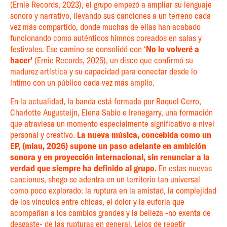
(Ernie Records, 2023), el grupo empezó a ampliar su lenguaje
sonoro y narrativo, llevando sus canciones a un terreno cada
vez más compartido, donde muchas de ellas han acabado
funcionando como auténticos himnos coreados en salas y
festivales. Ese camino se consolidó con ‘
No lo volveré a
hacer’
(Ernie Records, 2025), un disco que confirmó su
madurez artística y su capacidad para conectar desde lo
íntimo con un público cada vez más amplio.
En la actualidad, la banda está formada por Raquel Cerro,
Charlotte Augusteijn, Elena Sabio e Irenegarry, una formación
que atraviesa un momento especialmente significativo a nivel
personal y creativo.
La nueva música, concebida como un
EP, (miau, 2026) supone un paso adelante en ambición
sonora y en proyección internacional, sin renunciar a la
verdad que siempre ha definido al grupo
. En estas nuevas
canciones, shego se adentra en un territorio tan universal
como poco explorado: la ruptura en la amistad, la complejidad
de los vínculos entre chicas, el dolor y la euforia que
acompañan a los cambios grandes y la belleza -no exenta de
desgaste- de las rupturas en general. Lejos de repetir