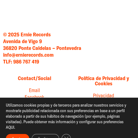
© 2025 Ernie Records
Avenida de Vigo 9
36820 Ponte Caldelas – Pontevedra
info@ernierecords.com
TLF: 986 767 419
Contact/Social
Política de Privacidad y
Cookies
Email
Privacidad
Facebook
Cookies
Instagram
Utilizamos cookies propias y de terceros para analizar nuestros servicios y
mostrarle publicidad relacionada con sus preferencias en base a un perfil
Twitter
elaborado a partir de sus hábitos de navegación (por ejemplo, páginas
YouTube
visitadas). Puede obtener más información y configurar sus preferencias
AQUI.
Spotify
Cerrar el banner de cookies RGPD