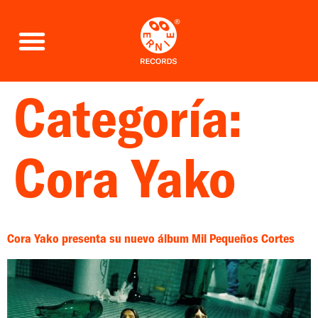
Categoría:
Cora Yako
Cora Yako presenta su nuevo álbum Mil Pequeños Cortes