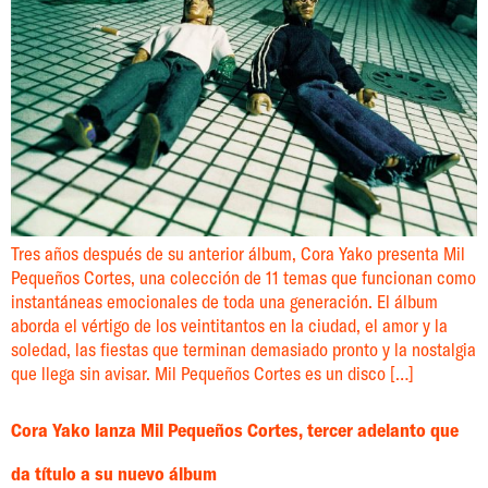
Tres años después de su anterior álbum, Cora Yako presenta Mil
Pequeños Cortes, una colección de 11 temas que funcionan como
instantáneas emocionales de toda una generación. El álbum
aborda el vértigo de los veintitantos en la ciudad, el amor y la
soledad, las fiestas que terminan demasiado pronto y la nostalgia
que llega sin avisar. Mil Pequeños Cortes es un disco […]
Cora Yako lanza Mil Pequeños Cortes, tercer adelanto que
da título a su nuevo álbum