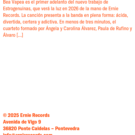
Bea Vapea es el primer adelanto del nuevo trabajo de
Estrogenuinas, que verá la luz en 2026 de la mano de Ernie
Records. La canción presenta a la banda en plena forma: ácida,
divertida, certera y adictiva. En menos de tres minutos, el
cuarteto formado por Ángela y Carolina Álvarez, Paula de Rufino y
Álvaro […]
© 2025 Ernie Records
Avenida de Vigo 9
36820 Ponte Caldelas – Pontevedra
info@ernierecords.com