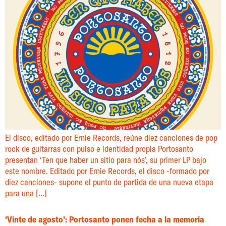
El disco, editado por Ernie Records, reúne diez canciones de pop
rock de guitarras con pulso e identidad propia Portosanto
presentan ‘Ten que haber un sitio para nós’, su primer LP bajo
este nombre. Editado por Ernie Records, el disco -formado por
diez canciones- supone el punto de partida de una nueva etapa
para una […]
‘Vinte de agosto’: Portosanto ponen fecha a la memoria