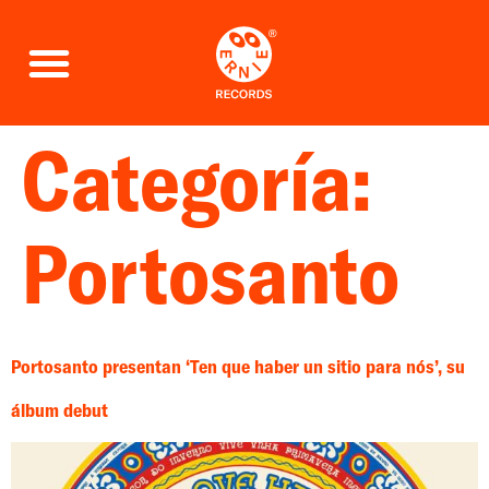
Categoría:
Portosanto
Portosanto presentan ‘Ten que haber un sitio para nós’, su
álbum debut