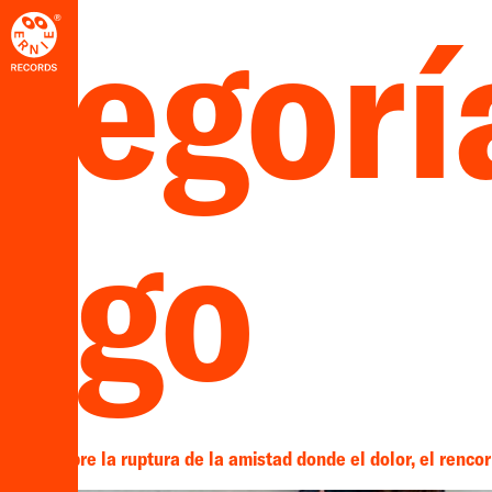
tegorí
ego
vo EP sobre la ruptura de la amistad donde el dolor, el rencor