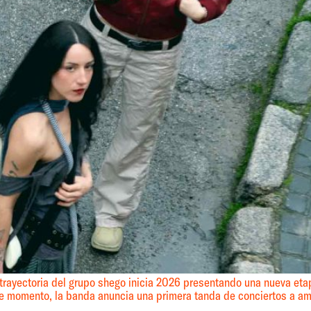
 trayectoria del grupo shego inicia 2026 presentando una nueva eta
te momento, la banda anuncia una primera tanda de conciertos a a