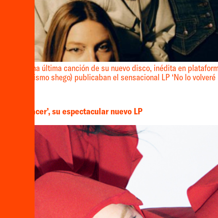
nde con una última canción de su nuevo disco, inédita en platafor
 que es lo mismo shego) publicaban el sensacional LP ‘No lo volveré 
lveré a hacer’, su espectacular nuevo LP