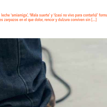
eche ‘amiamiga’, ‘Mala suerte’ y ‘(casi no vivo para contarlo)’ form
s zarpazos en el que dolor, rencor y dulzura conviven sin […]