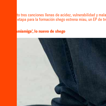
vo proyecto tres canciones llenas de acidez, vulnerabilidad y mala l
 una nueva etapa para la formación shego estrena miau, un EP de tre
fierno»: ‘amiamiga’, lo nuevo de shego