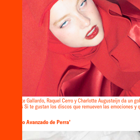
 por Maite Gallardo, Raquel Cerro y Charlotte Augusteijn da un gol
odo el país Si te gustan los discos que remueven las emociones y q
cular ‘Curso Avanzado de Perra’