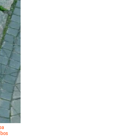
pa
mbos