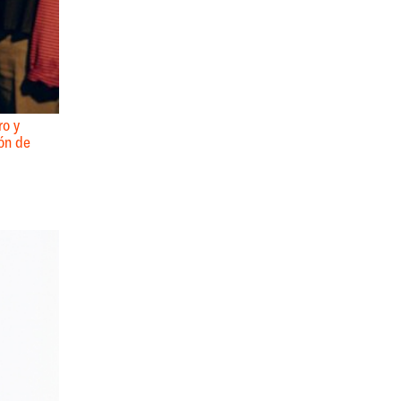
ro y
ión de