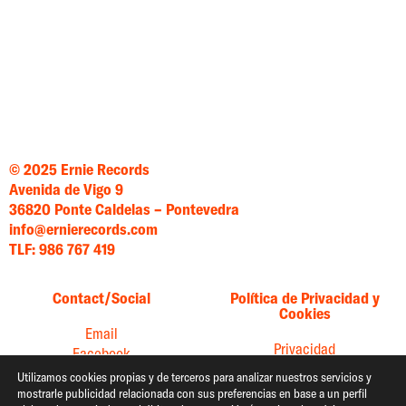
© 2025 Ernie Records
Avenida de Vigo 9
36820 Ponte Caldelas – Pontevedra
info@ernierecords.com
TLF: 986 767 419
Contact/Social
Política de Privacidad y
Cookies
Email
Privacidad
Facebook
Cookies
Instagram
Utilizamos cookies propias y de terceros para analizar nuestros servicios y
mostrarle publicidad relacionada con sus preferencias en base a un perfil