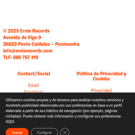
© 2025 Ernie Records
Avenida de Vigo 9
36820 Ponte Caldelas – Pontevedra
info@ernierecords.com
TLF: 986 767 419
Contact/Social
Política de Privacidad y
Cookies
Email
Privacidad
Facebook
Cookies
Instagram
Utilizamos cookies propias y de terceros para analizar nuestros servicios y
mostrarle publicidad relacionada con sus preferencias en base a un perfil
Twitter
elaborado a partir de sus hábitos de navegación (por ejemplo, páginas
YouTube
visitadas). Puede obtener más información y configurar sus preferencias
AQUI.
Spotify
Cerrar el banner de cookies RGPD
Aceptar
Configurar