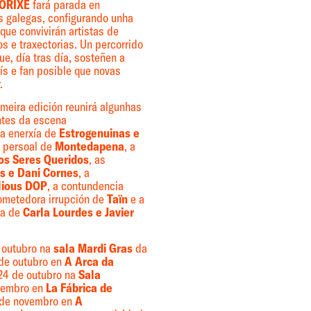
ORIXE
fará parada en
as galegas, configurando unha
que convivirán artistas de
os e traxectorias. Un percorrido
e, día tras día, sosteñen a
ís e fan posible que novas
.
meira edición reunirá algunhas
ntes da escena
a enerxía de
Estrogenuinas e
o persoal de
Montedapena
, a
Los Seres Queridos
, as
s e Dani Cornes
, a
ious DOP
, a contundencia
rometedora irrupción de
Taïn
e a
va de
Carla Lourdes e Javier
e outubro na
sala Mardi Gras
da
 de outubro en
A Arca da
 24 de outubro na
Sala
ovembro en
La Fábrica de
 de novembro en
A