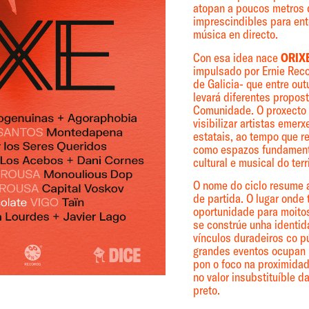
atopan a poucos metros 
imprescindibles para ent
música en directo.
Con esa idea nace
ORIX
impulsado por Ernie Reco
de Galicia- que entre ou
levará diferentes propos
Comunidade. O proxecto 
visibilizar artistas emer
estatais, ao tempo que r
como espazos fundament
cultural e musical do terri
O nome do ciclo resume a
de partida. O lugar onde
oportunidade para moitos
se constrúe unha identid
vínculos duradeiros co 
grandes eventos ocupan b
pon o foco na proximidad
no valor insubstituíble d
preto.