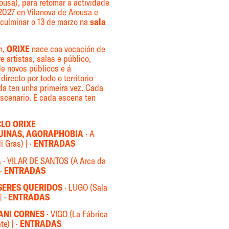
ousa), para retomar a actividade
 2027 en Vilanova de Arousa e
 culminar o 13 de marzo na
sala
n,
ORIXE
nace coa vocación de
e artistas, salas e público,
de novos públicos e á
directo por todo o territorio
a ten unha primeira vez. Cada
escenario. E cada escena ten
CLO ORIXE
INAS, AGORAPHOBIA
· A
 Gras) | ·
ENTRADAS
A
· VILAR DE SANTOS (A Arca da
 ·
ENTRADAS
 SERES QUERIDOS
· LUGO (Sala
| ·
ENTRADAS
ANI CORNES
· VIGO (La Fábrica
e) | ·
ENTRADAS