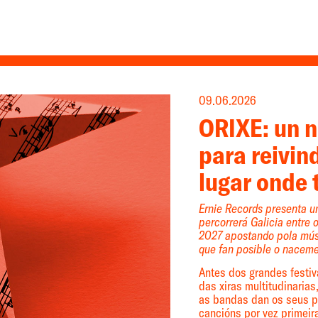
09.06.2026
ORIXE: un n
para reivin
lugar onde
Ernie Records presenta 
percorrerá Galicia entre
2027 apostando pola músi
que fan posible o nacem
Antes dos grandes festiv
das xiras multitudinarias
as bandas dan os seus p
cancións por vez primeira