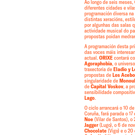
Ao longo de seis meses,
diferentes cidades e vil
programación diversa na 
distintas xeracións, estil
por algunhas das salas qu
actividade musical do pa
propostas poidan medrar
A programación desta pri
das voces máis interesa
actual.
ORIXE
contará co
Agoraphobia
, o univers
traxectoria de
Eladio y 
propostas de
Los Acebo
singularidade de
Monoul
de
Capital Voskov
, a p
sensibilidade compositi
Lago
.
O ciclo arrancará o 10 d
Coruña, fará parada o 17
Noe
(Vilar de Santos), o
Jagger
(Lugo), o 6 de n
Chocolate
(Vigo) e o 20