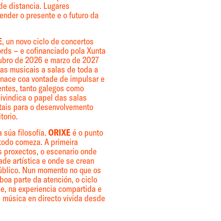
de distancia. Lugares
ender o presente e o futuro da
E
, un novo ciclo de concertos
rds – e cofinanciado pola Xunta
tubro de 2026 e marzo de 2027
tas musicais a salas de toda a
nace coa vontade de impulsar e
xentes, tanto galegos como
eivindica o papel das salas
ais para o desenvolvemento
torio.
 súa filosofía.
ORIXE
é o punto
 todo comeza. A primeira
 proxectos, o escenario onde
ade artística e onde se crean
público. Nun momento no que os
oa parte da atención, o ciclo
e, na experiencia compartida e
a música en directo vivida desde