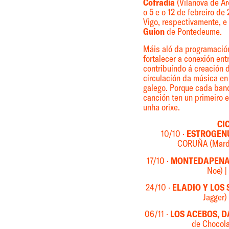
Cofradía
(Vilanova de Ar
o 5 e o 12 de febreiro de
Vigo, respectivamente, e
Guion
de Pontedeume.
Máis aló da programació
fortalecer a conexión entr
contribuíndo á creación 
circulación da música en 
galego. Porque cada band
canción ten un primeiro 
unha orixe.
CI
10/10 ·
ESTROGENU
CORUÑA (Mardi
17/10 ·
MONTEDAPEN
Noe) |
24/10 ·
ELADIO Y LOS
Jagger) 
06/11 ·
LOS ACEBOS, D
de Chocolat