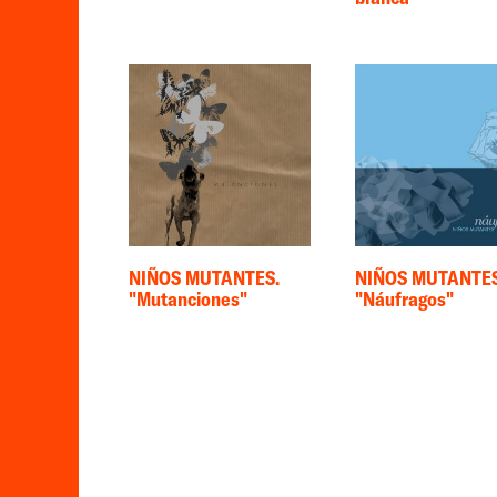
NIÑOS MUTANTES.
NIÑOS MUTANTES
"Mutanciones"
"Náufragos"