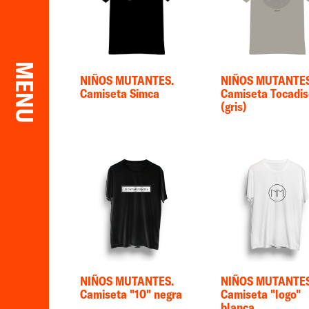
MENU
NIÑOS MUTANTES.
NIÑOS MUTANTES
Camiseta Simca
Camiseta Tocadi
(gris)
NIÑOS MUTANTES.
NIÑOS MUTANTES
Camiseta "10" negra
Camiseta "logo"
blanca