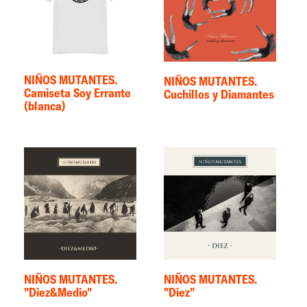
NIÑOS MUTANTES.
NIÑOS MUTANTES.
Camiseta Soy Errante
Cuchillos y Diamantes
(blanca)
NIÑOS MUTANTES.
NIÑOS MUTANTES.
"Diez&Medio"
"Diez"