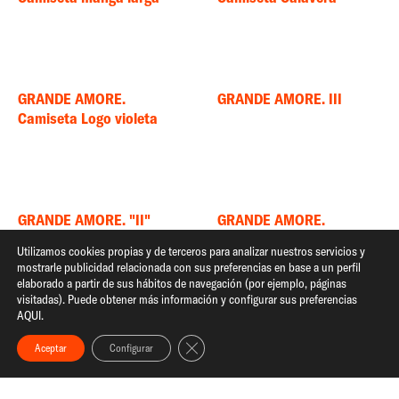
GRANDE AMORE.
GRANDE AMORE. III
Camiseta Logo violeta
GRANDE AMORE. "II"
GRANDE AMORE.
Camiseta blanca "Grande
Utilizamos cookies propias y de terceros para analizar nuestros servicios y
Amore"
mostrarle publicidad relacionada con sus preferencias en base a un perfil
elaborado a partir de sus hábitos de navegación (por ejemplo, páginas
visitadas). Puede obtener más información y configurar sus preferencias
AQUI.
Cerrar el banner de cookies RGPD
Aceptar
Configurar
GRANDE AMORE.
GRANDE AMORE.
Camiseta negra "Grande
Camiseta Perdón por ser