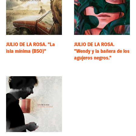
JULIO DE LA ROSA. "La
JULIO DE LA ROSA.
isla mínima (BSO)"
"Wendy y la bañera de los
agujeros negros."