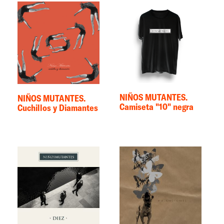
NIÑOS MUTANTES.
NIÑOS MUTANTES.
Camiseta "10" negra
Cuchillos y Diamantes