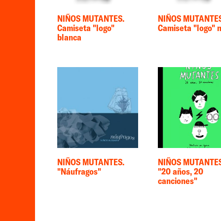
NIÑOS MUTANTES.
NIÑOS MUTANTES
Camiseta "logo"
Camiseta "logo" 
blanca
NIÑOS MUTANTES.
NIÑOS MUTANTES
"Náufragos"
"20 años, 20
canciones"