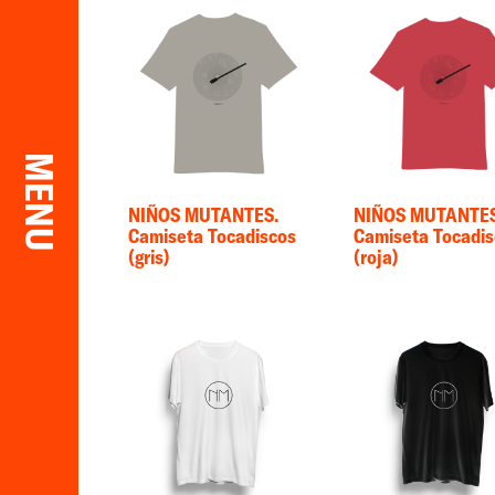
MENU
NIÑOS MUTANTES.
NIÑOS MUTANTES
Camiseta Tocadiscos
Camiseta Tocadi
(gris)
(roja)