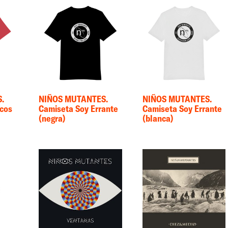
.
NIÑOS MUTANTES.
NIÑOS MUTANTES.
scos
Camiseta Soy Errante
Camiseta Soy Errante
(negra)
(blanca)