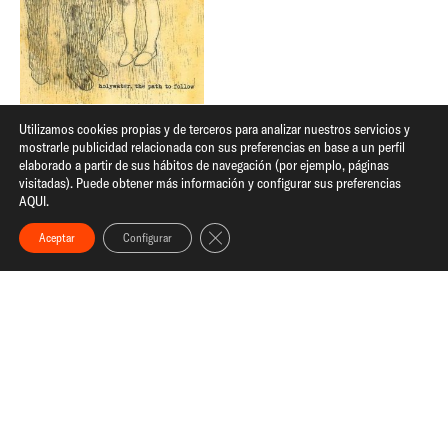
Utilizamos cookies propias y de terceros para analizar nuestros servicios y
HOLYWATER. "The path to
mostrarle publicidad relacionada con sus preferencias en base a un perfil
elaborado a partir de sus hábitos de navegación (por ejemplo, páginas
follow"
visitadas). Puede obtener más información y configurar sus preferencias
AQUI.
Cerrar el banner de cookies RGPD
Aceptar
Configurar