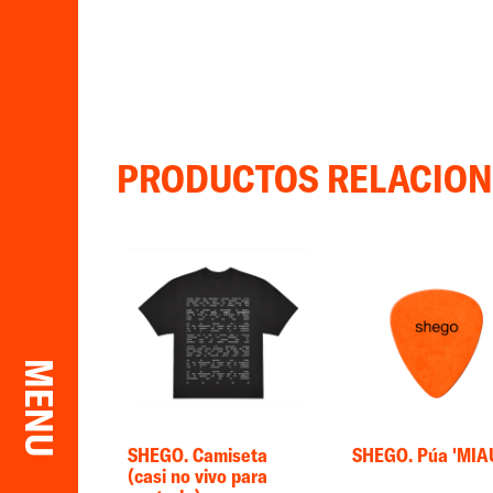
PRODUCTOS RELACIO
MENU
SHEGO. Camiseta
SHEGO. Púa 'MIA
(casi no vivo para