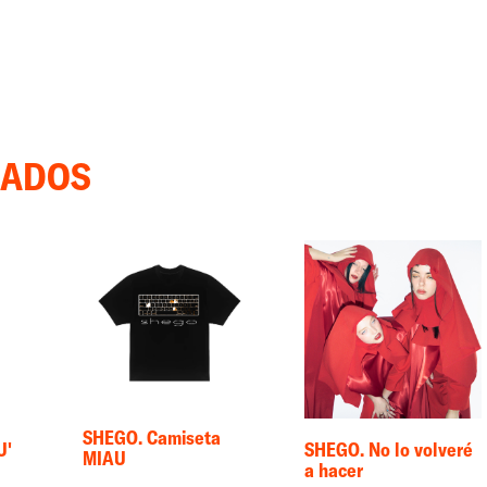
NADOS
SHEGO. Camiseta
U'
SHEGO. No lo volveré
MIAU
a hacer