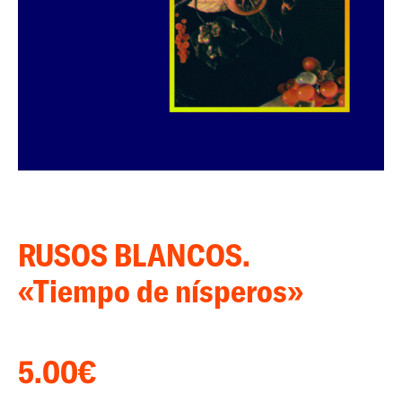
RUSOS BLANCOS.
«Tiempo de nísperos»
5.00
€