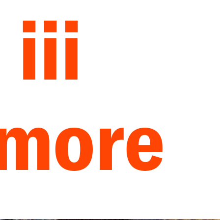
:
iii
amore