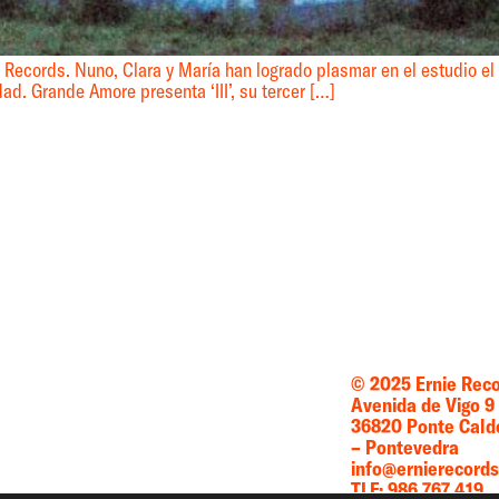
ie Records. Nuno, Clara y María han logrado plasmar en el estudio el
ad. Grande Amore presenta ‘III’, su tercer […]
© 2025 Ernie Rec
Avenida de Vigo 9
36820 Ponte Cald
– Pontevedra
info@ernierecord
TLF: 986 767 419