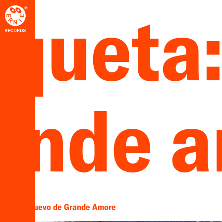
iqueta
ande 
n ‘III’, lo nuevo de Grande Amore