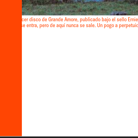
 ‘III’, el tercer disco de Grande Amore, publicado bajo el sello Ern
este disco se entra, pero de aquí nunca se sale. Un pogo a perpetuid