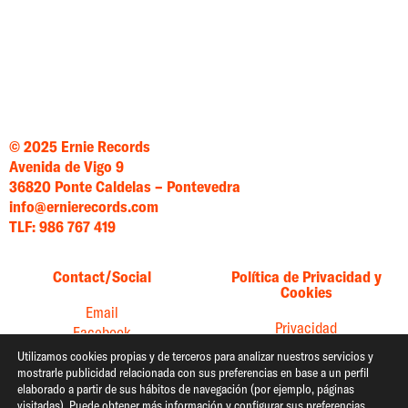
© 2025 Ernie Records
Avenida de Vigo 9
36820 Ponte Caldelas – Pontevedra
info@ernierecords.com
TLF: 986 767 419
Contact/Social
Política de Privacidad y
Cookies
Email
Privacidad
Facebook
Cookies
Instagram
Utilizamos cookies propias y de terceros para analizar nuestros servicios y
mostrarle publicidad relacionada con sus preferencias en base a un perfil
Twitter
elaborado a partir de sus hábitos de navegación (por ejemplo, páginas
YouTube
visitadas). Puede obtener más información y configurar sus preferencias