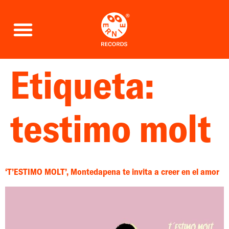
Etiqueta:
testimo molt
‘T’ESTIMO MOLT’, Montedapena te invita a creer en el amor