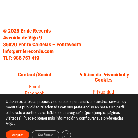
© 2025 Ernie Records
Avenida de Vigo 9
36820 Ponte Caldelas – Pontevedra
info@ernierecords.com
TLF: 986 767 419
Contact/Social
Política de Privacidad y
Cookies
Email
Privacidad
Facebook
Cookies
Instagram
Utilizamos cookies propias y de terceros para analizar nuestros servicios y
mostrarle publicidad relacionada con sus preferencias en base a un perfil
Twitter
elaborado a partir de sus hábitos de navegación (por ejemplo, páginas
YouTube
visitadas). Puede obtener más información y configurar sus preferencias
AQUI.
Spotify
Cerrar el banner de cookies RGPD
Aceptar
Configurar