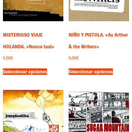
MISTERIOSO VIAJE
NIÑO Y PISTOLA. «As Arthur
HOLANDA. «Nunca taxi»
& the Writers»
5.00
€
5.00
€
Seleccionar opciones
Seleccionar opciones