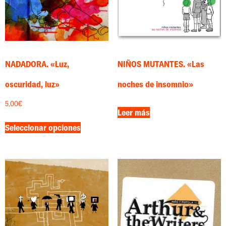
NADADORA. «Luz,
NIÑOS MUTANTES. «Las
oscuridad, luz»
noches de insomnio»
5.00
€
Leer más
Seleccionar opciones