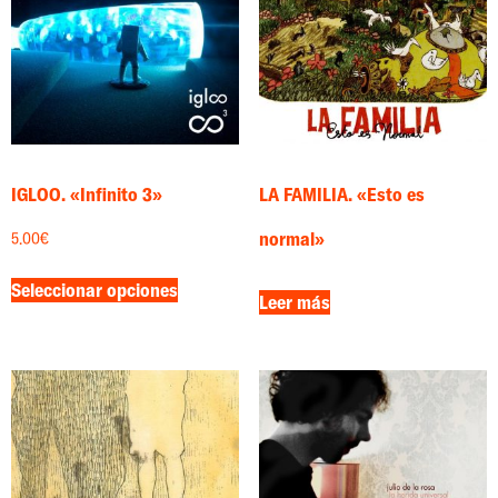
IGLOO. «Infinito 3»
LA FAMILIA. «Esto es
normal»
5.00
€
Seleccionar opciones
Leer más