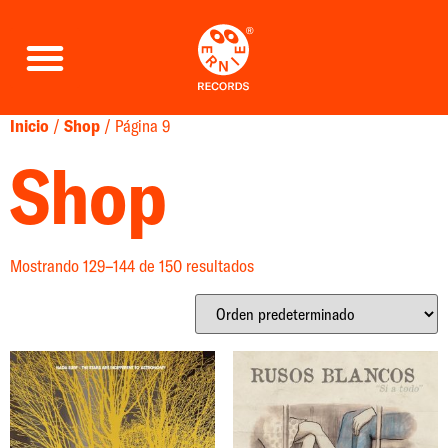
Inicio
/
Shop
/ Página 9
Shop
Mostrando 129–144 de 150 resultados