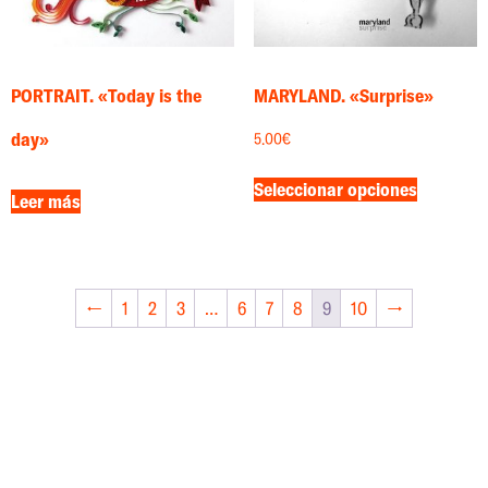
PORTRAIT. «Today is the
MARYLAND. «Surprise»
day»
5.00
€
Seleccionar opciones
Leer más
←
1
2
3
…
6
7
8
9
10
→